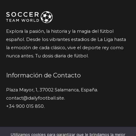
Explora la pasión, la historia y la magia del fútbol
español. Desde los vibrantes estadios de La Liga hasta
la emoción de cada clásico, vive el deporte rey como
nunca antes. Tu dosis diaria de fútbol.
Información de Contacto
Plaza Mayor, 1, 37002 Salamanca, España.
contact@dailyfootball.site.
+34 900 015 850.
Utilizamos cookies para garantizar que le brindamos la mejor