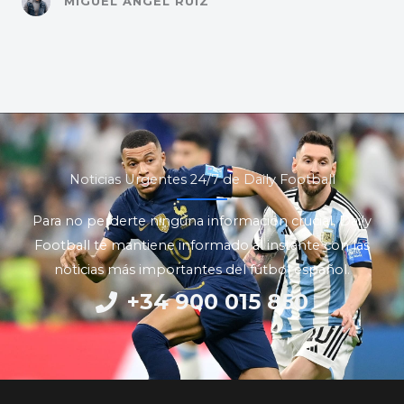
MIGUEL ÁNGEL RUIZ
Noticias Urgentes 24/7 de Daily Football
Para no perderte ninguna información crucial, Daily
Football te mantiene informado al instante con las
noticias más importantes del fútbol español.
+34 900 015 850