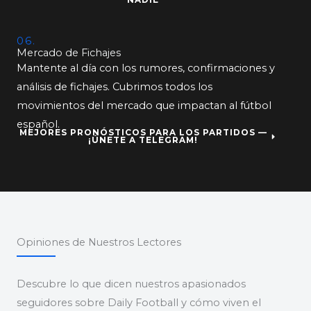
06.
Mercado de Fichajes
Mantente al día con los rumores, confirmaciones y
análisis de fichajes. Cubrimos todos los
movimientos del mercado que impactan al fútbol
español.
MEJORES PRONÓSTICOS PARA LOS PARTIDOS —
¡ÚNETE A TELEGRAM!
Opiniones de Nuestros Lectores
Descubre lo que dicen nuestros apasionados
seguidores sobre Daily Football y cómo viven el